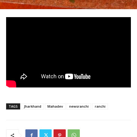
TAGS
Jharkhand
Mahadev
newsranchi
ranchi