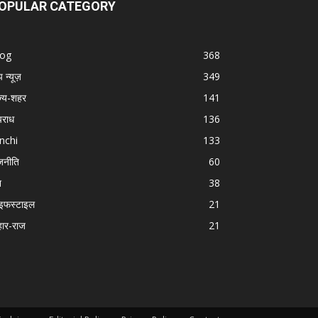
OPULAR CATEGORY
log
368
प न्यूज़
349
ज्य-शहर
141
राध
136
nchi
133
जनीति
60
श
38
इफस्टाइल
21
हार-राज
21