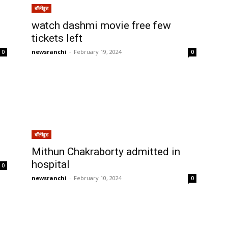
बॉलीवुड
watch dashmi movie free few
tickets left
newsranchi
-
February 19, 2024
0
0
बॉलीवुड
Mithun Chakraborty admitted in
hospital
0
newsranchi
-
February 10, 2024
0