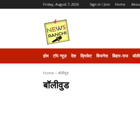
Friday, August 7, 2026
Sign in / Join
Home
Abou
newsranchi
होम
टॉप न्यूज़
देश
क्रिकेट
बिजनेस
बिहार-राज
बॉली
Home
बॉलीवुड
बॉलीवुड