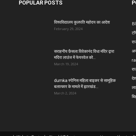
POPULAR POSTS
P
विश्वविद्यालय कुलपति महोदय का आदेश
B
February 29, 2024
टॉ
रा
अप
सराहनीय फ़ैसला विवेकानंद विधा मंदिर द्वारा
मदिरा लाउंज में फेयरवेल को...
ra
March 19, 2024
रा
दे
dumka स्पेनिस महिला बाइकर से सामूहिक
बलात्कार के मामले में झारखंड...
ला
March 2, 2024
बि