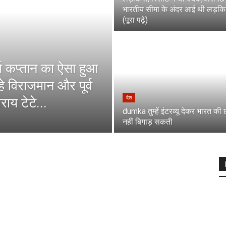
भारतीय सीमा के अंदर आई थी लड़कि
(पूरा पढ़े)
्व कप्तान का ऐसा हुआ
े विराजमान और पूर्व
ाय टेटे...
देश
dumka तुम्हें इंटरव्यू देकर भारत की 
नहीं बिगाड़ सकती