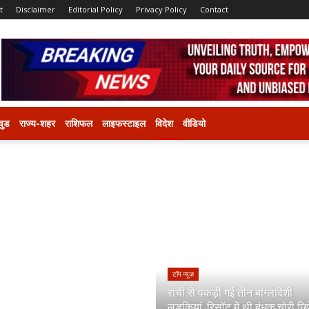
t
Disclaimer
Editorial Policy
Privacy Policy
Contact
वुड
राज्य-शहर
राशिफल
लाइफस्टाइल
विदेश
वीडियो
टॉप न्यूज़
रांची से पकड़ी गई तीन बांग्लादेशी
लड़कियां, रिसॉट में थी बंधक,चोरी छिप