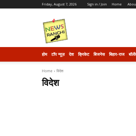
Friday, August 7, 2026
Sign in / Join
Home
Abou
newsranchi
होम
टॉप न्यूज़
देश
क्रिकेट
बिजनेस
बिहार-राज
बॉली
Home
विदेश
विदेश