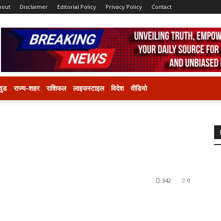
bout
Disclaimer
Editorial Policy
Privacy Policy
Contact
वुड
राज्य-शहर
राशिफल
लाइफस्टाइल
विदेश
वीडियो
342
0