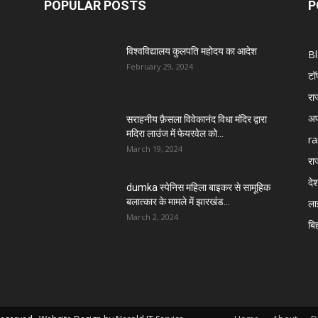
POPULAR POSTS
P
विश्वविद्यालय कुलपति महोदय का आदेश
B
February 29, 2024
टॉ
रा
अप
सराहनीय फ़ैसला विवेकानंद विधा मंदिर द्वारा
मदिरा लाउंज में फेयरवेल को...
ra
March 19, 2024
रा
दे
dumka स्पेनिस महिला बाइकर से सामूहिक
बलात्कार के मामले में झारखंड...
ला
March 2, 2024
बि