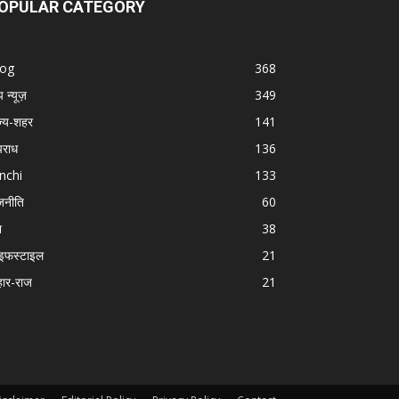
OPULAR CATEGORY
log
368
प न्यूज़
349
ज्य-शहर
141
राध
136
nchi
133
जनीति
60
श
38
इफस्टाइल
21
हार-राज
21