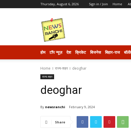
Thursday, August 6, 2026
Sign in / Join
Home
A
newsranchi
होम
टॉप न्यूज़
देश
क्रिकेट
बिजनेस
बिहार-राज
बॉली
Home
राज्य-शहर
deoghar
राज्य-शहर
deoghar
By
newsranchi
February 9, 2024
Share