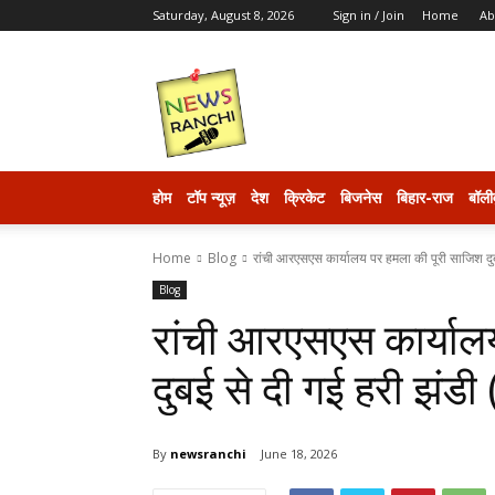
Saturday, August 8, 2026
Sign in / Join
Home
Ab
newsranchi
होम
टॉप न्यूज़
देश
क्रिकेट
बिजनेस
बिहार-राज
बॉली
Home
Blog
रांची आरएसएस कार्यालय पर हमला की पूरी साजिश दुब
Blog
रांची आरएसएस कार्याल
दुबई से दी गई हरी झंडी (
By
newsranchi
June 18, 2026