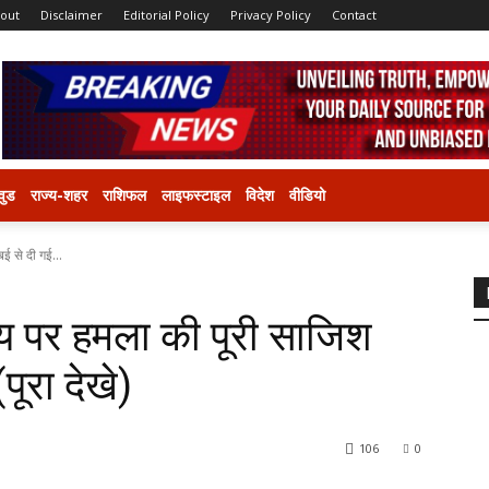
out
Disclaimer
Editorial Policy
Privacy Policy
Contact
वुड
राज्य-शहर
राशिफल
लाइफस्टाइल
विदेश
वीडियो
ई से दी गई...
य पर हमला की पूरी साजिश
पूरा देखे)
106
0