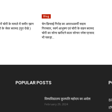
Blog
में चोरी के मामले में समीर ख़ान
चेन छिनतई गिरोह का अपराधकर्मी सद्दाम
के जेवर बरामद (पूरा देखे )
गिरफ्तार, स्वर्ण आभुषण एवं चोरी के वाहन बरामद
चोरी का सोना खरीदने वाला सोनार रमेश प्रसाद
भी पकड़ा...
POPULAR POSTS
P
विश्वविद्यालय कुलपति महोदय का आदेश
B
February 29, 2024
टॉ