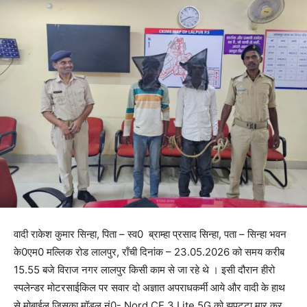
वादी राकेश कुमार सिन्हा, पिता – स्व0 ब्राम्हा प्रसाद सिन्हा, पता – सिन्हा भवन
के0एम0 मल्लिक रोड लालपुर, राँची दिनांक – 23.05.2026 को समय करीब
15.55 बजे विराज नगर लालपुर किसी काम से जा रहे थे । इसी दौरान हीरो
स्पलेन्डर मोटरसाईकिल पर सवार दो अज्ञात अपराधकर्मी आये और वादी के हाथ
से मोबाईल जिसका मॉडल नं0- Nord CE 3 Lite 5G को झपट्टा मार कर