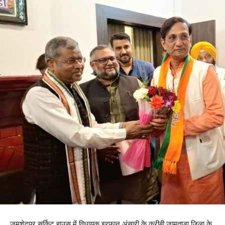
जमशेदपुर सर्किट हाउस में विधायक इरफान अंसारी के करीबी जामताड़ा जिला के