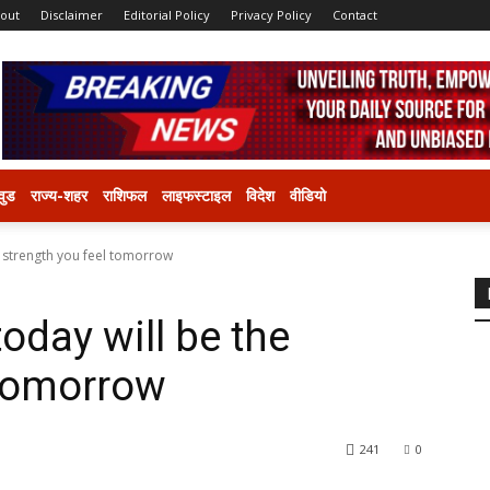
out
Disclaimer
Editorial Policy
Privacy Policy
Contact
वुड
राज्य-शहर
राशिफल
लाइफस्टाइल
विदेश
वीडियो
e strength you feel tomorrow
today will be the
 tomorrow
241
0