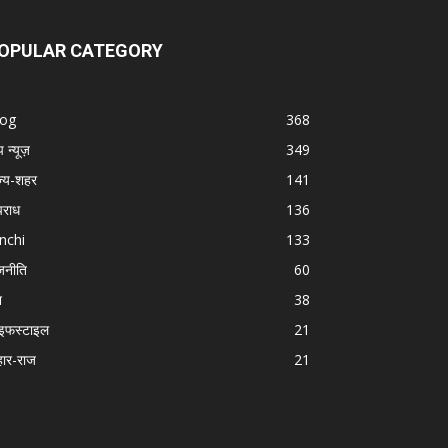
OPULAR CATEGORY
log
368
प न्यूज़
349
ज्य-शहर
141
राध
136
nchi
133
जनीति
60
श
38
इफस्टाइल
21
हार-राज
21