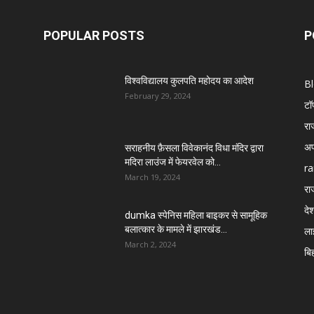
POPULAR POSTS
P
विश्वविद्यालय कुलपति महोदय का आदेश
B
February 29, 2024
टॉ
रा
अप
सराहनीय फ़ैसला विवेकानंद विधा मंदिर द्वारा
मदिरा लाउंज में फेयरवेल को...
ra
March 19, 2024
रा
दे
dumka स्पेनिस महिला बाइकर से सामूहिक
बलात्कार के मामले में झारखंड...
ला
March 2, 2024
बि