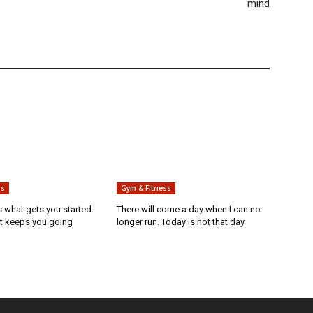
mind
ss
Gym & Fitness
s what gets you started.
There will come a day when I can no
at keeps you going
longer run. Today is not that day