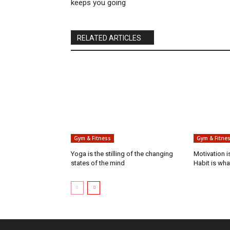
keeps you going
RELATED ARTICLES
Gym & Fitness
Gym & Fitne
Yoga is the stilling of the changing
Motivation i
states of the mind
Habit is wh