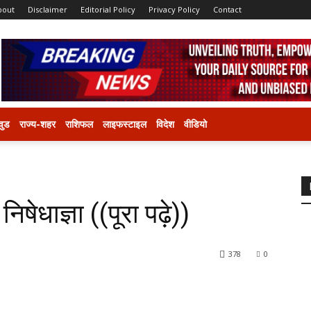
bout
Disclaimer
Editorial Policy
Privacy Policy
Contact
वुड
राज्य-शहर
राशिफल
लाइफस्टाइल
विदेश
वीडियो
िषेधाज्ञा ((पूरा पढ़े))
378
0