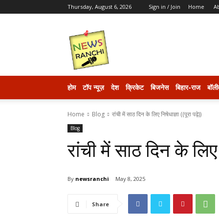
Thursday, August 6, 2026
Sign in / Join
Home
A
newsranchi
होम
टॉप न्यूज़
देश
क्रिकेट
बिजनेस
बिहार-राज
बॉली
Home
Blog
रांची में साठ दिन के लिए निषेधाज्ञा ((पूरा पढ़े))
Blog
रांची में साठ दिन के लिए न
By
newsranchi
May 8, 2025
Share