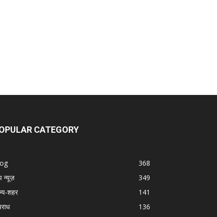
OPULAR CATEGORY
log
368
प न्यूज़
349
ज्य-शहर
141
राध
136