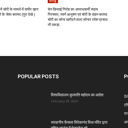
Blog
में चोरी के मामले में समीर ख़ान
चेन छिनतई गिरोह का अपराधकर्मी सद्दाम
के जेवर बरामद (पूरा देखे )
गिरफ्तार, स्वर्ण आभुषण एवं चोरी के वाहन बरामद
चोरी का सोना खरीदने वाला सोनार रमेश प्रसाद
भी पकड़ा...
POPULAR POSTS
P
विश्वविद्यालय कुलपति महोदय का आदेश
B
February 29, 2024
टॉ
रा
अप
सराहनीय फ़ैसला विवेकानंद विधा मंदिर द्वारा
मदिरा लाउंज में फेयरवेल को...