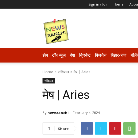
Sign in / Join
Home
Abou
newsranchi
होम
टॉप न्यूज़
देश
क्रिकेट
बिजनेस
बिहार-राज
बॉली
Home
राशिफल
मेष | Aries
राशिफल
मेष | Aries
By
newsranchi
February 4, 2024
Share