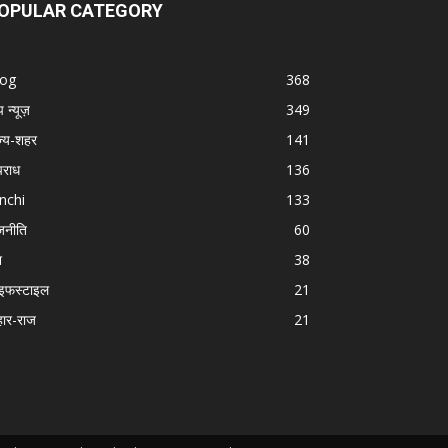
OPULAR CATEGORY
log
368
प न्यूज़
349
ज्य-शहर
141
राध
136
nchi
133
जनीति
60
श
38
इफस्टाइल
21
हार-राज
21