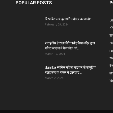
POPULAR POSTS
P
विश्वविद्यालय कुलपति महोदय का आदेश
B
February 29, 2024
टॉ
रा
अप
सराहनीय फ़ैसला विवेकानंद विधा मंदिर द्वारा
मदिरा लाउंज में फेयरवेल को...
ra
March 19, 2024
रा
दे
dumka स्पेनिस महिला बाइकर से सामूहिक
बलात्कार के मामले में झारखंड...
ला
March 2, 2024
बि