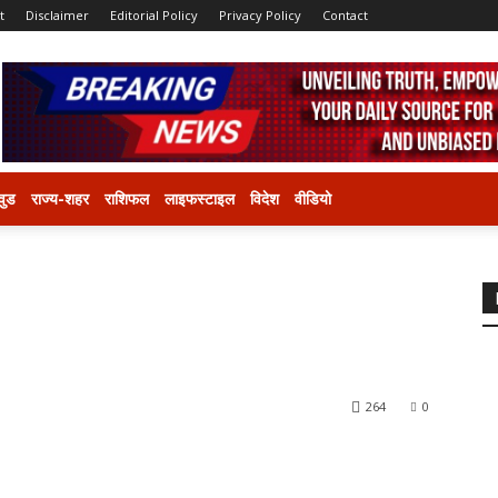
t
Disclaimer
Editorial Policy
Privacy Policy
Contact
वुड
राज्य-शहर
राशिफल
लाइफस्टाइल
विदेश
वीडियो
264
0