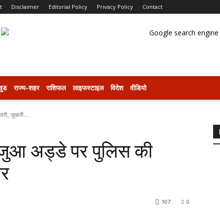
t
Disclaimer
Editorial Policy
Privacy Policy
Contact
वुड
राज्य-शहर
राशिफल
लाइफस्टाइल
विदेश
वीडियो
मारी, जुआरी...
ैध जुआ अड्डे पर पुलिस की
ार
107
0