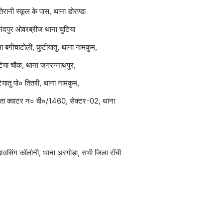
ंतिरानी स्कूल के पास, थाना डोरण्डा
नंदपुर ओवरब्रीज थाना चुटिया
मा बगीचाटोली, कुटीयातु, थाना नामकुम,
हटिया चौक, थाना जगरन्नाथपुर,
टियातु पो० तितरी, थाना नामकुम,
, पता क्वाटर न० बी०/1460, सेक्टर-02, थाना
हाउसिंग कॉलोनी, थाना अरगोड़ा, सभी जिला राँची