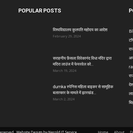
POPULAR POSTS
P
विश्वविद्यालय कुलपति महोदय का आदेश
B
February 29, 2024
टॉ
रा
अप
सराहनीय फ़ैसला विवेकानंद विधा मंदिर द्वारा
मदिरा लाउंज में फेयरवेल को...
ra
March 19, 2024
रा
दे
dumka स्पेनिस महिला बाइकर से सामूहिक
बलात्कार के मामले में झारखंड...
ला
March 2, 2024
बि
 Reserved Website Design by
Nerold IT Service
Home
About
D