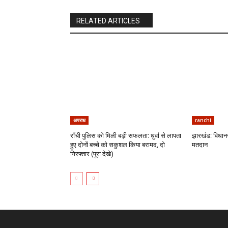
RELATED ARTICLES
अपराध
ranchi
राँची पुलिस को मिली बड़ी सफलता: धुर्वा से लापता
झारखंड: विधानस
हुए दोनों बच्चे को सकुशल किया बरामद, दो
मतदान
गिरफ्तार (पूरा देखे)