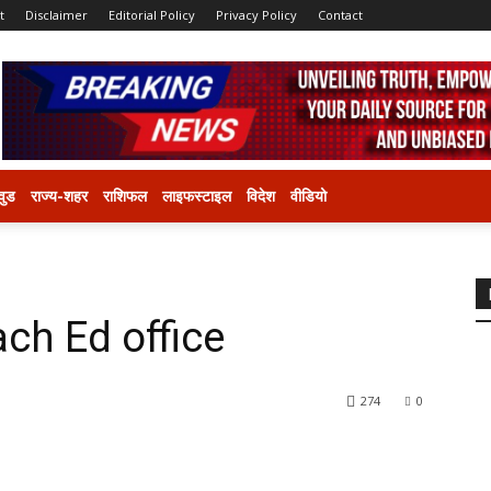
t
Disclaimer
Editorial Policy
Privacy Policy
Contact
वुड
राज्य-शहर
राशिफल
लाइफस्टाइल
विदेश
वीडियो
ch Ed office
274
0