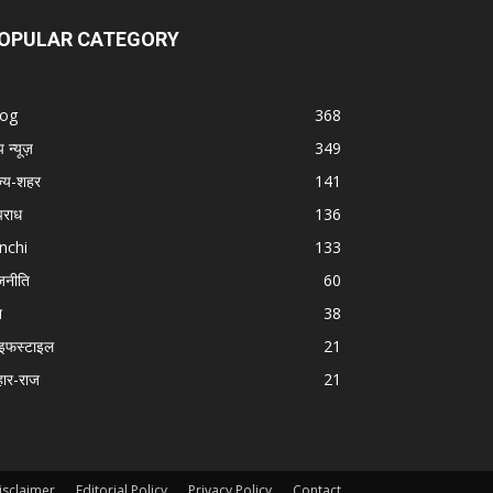
OPULAR CATEGORY
log
368
प न्यूज़
349
ज्य-शहर
141
राध
136
nchi
133
जनीति
60
श
38
इफस्टाइल
21
हार-राज
21
isclaimer
Editorial Policy
Privacy Policy
Contact