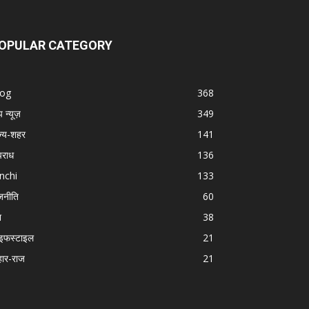
OPULAR CATEGORY
log
368
प न्यूज़
349
ज्य-शहर
141
राध
136
nchi
133
जनीति
60
श
38
इफस्टाइल
21
हार-राज
21