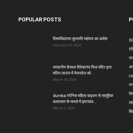
POPULAR POSTS
P
विश्वविद्यालय कुलपति महोदय का आदेश
B
February 29, 2024
टॉ
रा
अप
सराहनीय फ़ैसला विवेकानंद विधा मंदिर द्वारा
मदिरा लाउंज में फेयरवेल को...
ra
March 19, 2024
रा
दे
dumka स्पेनिस महिला बाइकर से सामूहिक
बलात्कार के मामले में झारखंड...
ला
March 2, 2024
बि