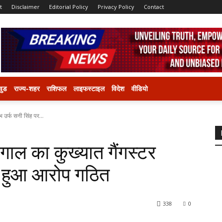
t
Disclaimer
Editorial Policy
Privacy Policy
Contact
वुड
राज्य-शहर
राशिफल
लाइफस्टाइल
विदेश
वीडियो
 उर्फ सनी सिंह पर...
गाल का कुख्यात गैंगस्टर
र हुआ आरोप गठित
338
0