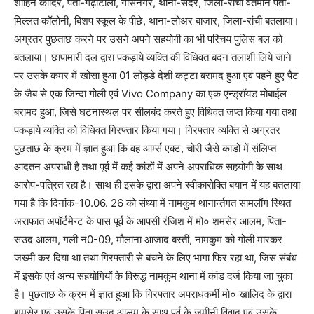
शाहिन कादिर, पता-गढ़ाटोली, गौसनगर, थाना-सदर, जिला-रांची वर्तमान पता-
मिल्लत कॉलोनी, बिशप स्कूल के पीछे, थाना-लोअर बाजार, जिला-रांची बतलाया।
अग्रतर पुछताछ करने पर उसने अपने सहयोगी का भी परिचय पुलिस बल को
बतलाया। छापामारी दल द्वारा पकड़ाये व्यक्ति की विधिवत बदन तलाशी लिये जाने
पर उसके कमर में खोसा हुआ 01 लोड्डे देशी कट्टा बरामद हुआ एवं पहने हुए पैंट
के जैब से एक जिन्दा गोली एवं Vivo Company का एक एन्ड्रॉयड मोबाईल
बरामद हुआ, जिसे घटनास्थल पर सीलबंद करते हुए विधिवत जप्त किया गया तथा
पकड़ाये व्यक्ति को विधिवत गिरफ्तार किया गया। गिरफ्तार व्यक्ति से अग्रतर
पुछताछ के क्रम में ज्ञात हुआ कि वह आर्म्स एक्ट, चोरी जैसे कांडों में संलिप्त
आदतन अपराधी है तथा पूर्व में कई कांडों में अपने अपराधिक सहयोगी के साथ
आरोप-पत्रित रहा है। साथ ही इसके द्वारा अपने स्वीकारोक्ति बयान में यह बतलाया
गया है कि दिनांक-10.06. 26 को संध्या में नामकुम थानार्न्तगत सामलौंग स्थित
अराफात अपॉर्टमेन्ट के पास पूर्व के आपसी रंजिश में मो० शमसेर आलम, पिता-
सउद आलम, गली नं0-09, मौलाना आजाद बस्ती, नामकुम को गोली मारकर
जख्मी कर दिया था तथा गिरफ्तारी से बचने के लिए भागा फिर रहा था, जिस संबंध
में इसके एवं अन्य सहयोगियों के विरूद्ध नामकुम थाना में कांड दर्ज किया जा चुका
है। पुछताछ के क्रम में ज्ञात हुआ कि गिरफ्तार अपराधकर्मी मो० खालिद के द्वारा
शमसेर एवं उसके पिता सउद आलम के साथ पूर्व के जमीनी विवाद एवं उसके