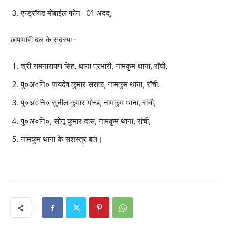
एन्ड्रॉयड मोबाईल फोन- 01 अदद्,
छापामारी दल के सदस्यः-
श्री रामनारायण सिंह, थाना प्रभारी, नामकुम थाना, रॉची,
पु०अ०नि० जयदेव कुमार सराक, नामकुम थाना, रॉची.
पु०अ०नि० सुनील कुमार गोन्ड, नामकुम थाना, राँची,
पु०अ०नि०, सोनू कुमार दास, नामकुम थाना, रांची,
नामकुम थाना के सशस्त्र बल।