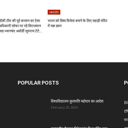
ranchi
ॉकी टीम की पूर्व कप्तान का ऐसा
भारत को विश्व विजेता बनाने के लिए पहाड़ी मंदिर
अधिकारी सोफा पर रहे विराजमान
में यज्ञ हवन
सह ध्यानचंद अवॉर्डी सुमराय टेटे...
POPULAR POSTS
P
विश्वविद्यालय कुलपति महोदय का आदेश
B
February 29, 2024
टॉ
रा