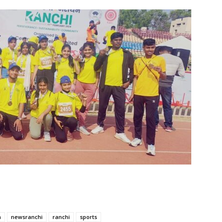
n
newsranchi
ranchi
sports