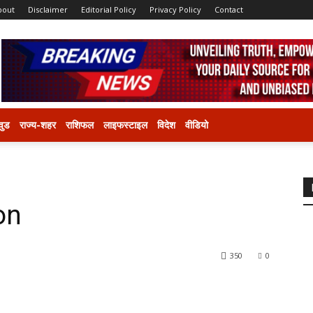
bout
Disclaimer
Editorial Policy
Privacy Policy
Contact
वुड
राज्य-शहर
राशिफल
लाइफस्टाइल
विदेश
वीडियो
on
350
0