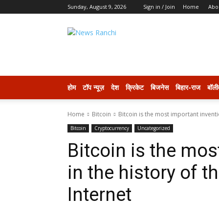
Sunday, August 9, 2026
Sign in / Join
Home
Abo
newsranchi
होम
टॉप न्यूज़
देश
क्रिकेट
बिजनेस
बिहार-राज
बॉली
Home
Bitcoin
Bitcoin is the most important inventio
Bitcoin
Cryptocurrency
Uncategorized
Bitcoin is the mos
in the history of t
Internet