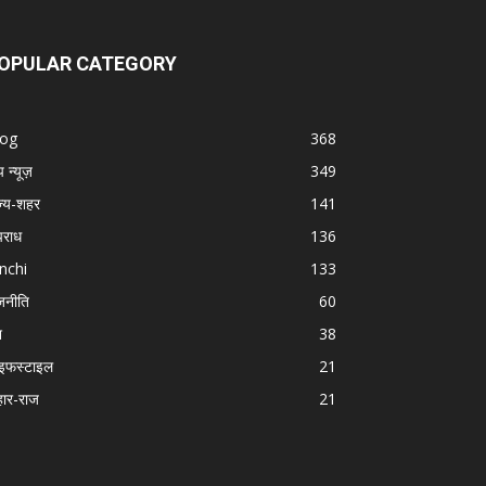
OPULAR CATEGORY
log
368
प न्यूज़
349
ज्य-शहर
141
राध
136
nchi
133
जनीति
60
श
38
इफस्टाइल
21
हार-राज
21