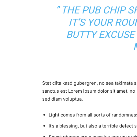
” THE PUB CHIP 
IT’S YOUR RO
BUTTY EXCUSE
Stet clita kasd gubergren, no sea takimata 
sanctus est Lorem ipsum dolor sit amet. no 
sed diam voluptua.
Light comes from all sorts of randomness
It’s a blessing, but also a terrible defect 
Smart phones are a massive energy drai