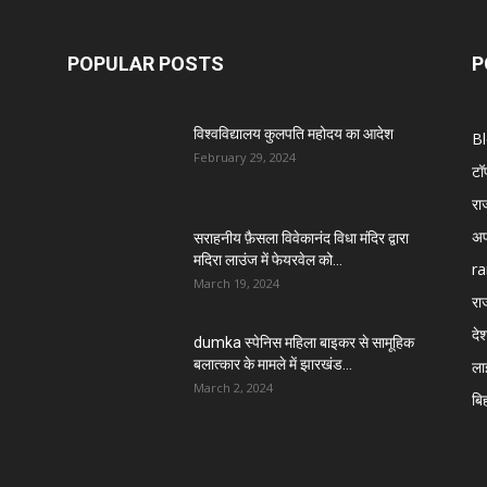
POPULAR POSTS
P
विश्वविद्यालय कुलपति महोदय का आदेश
B
February 29, 2024
टॉ
रा
अप
सराहनीय फ़ैसला विवेकानंद विधा मंदिर द्वारा
मदिरा लाउंज में फेयरवेल को...
ra
March 19, 2024
रा
दे
dumka स्पेनिस महिला बाइकर से सामूहिक
बलात्कार के मामले में झारखंड...
ला
March 2, 2024
बि