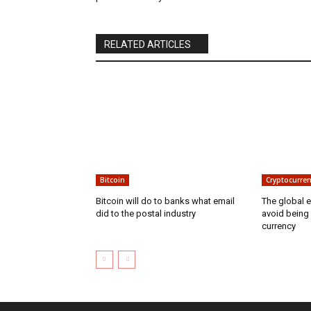
RELATED ARTICLES
Bitcoin
Cryptocurren
Bitcoin will do to banks what email
The global 
did to the postal industry
avoid being
currency