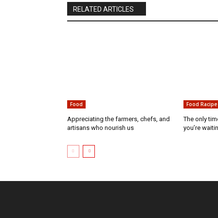
RELATED ARTICLES
Food
Food Racipe
Appreciating the farmers, chefs, and
The only tim
artisans who nourish us
you’re waiti