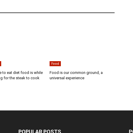
Food
e to eat diet food is while
Food is our common ground, a
ng for the steak to cook
universal experience
POPULAR POSTS
P