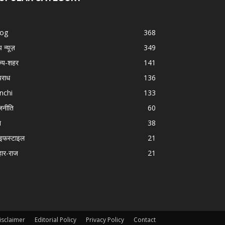
log
368
प न्यूज़
349
ज्य-शहर
141
राध
136
nchi
133
जनीति
60
श
38
इफस्टाइल
21
हार-राज
21
isclaimer
Editorial Policy
Privacy Policy
Contact