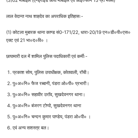
(3)02 मोबाईल (एन्ड्राईड ओपो मोबाईल एवं आई०फोन 15 प्रो मैक्स)
लाल वेदान्त नाथ शाहदेव का अपराधिक इतिहासः-
(1) कोटला मुबारक थाना काण्ड सं0-171/22, धारा-20/19 एन०डी०पी०एस०
एक्ट एवं 21 भा०द०वि० ।
छापामारी दल में शामिल पुलिस पदाधिकारी एवं कर्मीः-
प्रकाश सोय, पुलिस उपाधीक्षक, कोतवाली, रॉची।
पु०अ०नि० फैज रब्बानी, पंडरा ओ०पी० प्रभारी।
पु०अ०नि० सहावीर उरॉव, सुखदेवनगर थाना।
पु०अ०नि० बंजरग टोप्पो, सुखदेवनगर थाना
पु०अ०नि० चन्दन कुमार पाण्डेय, पंडरा ओ०पी० ।
एवं अन्य सशस्त्र बल।