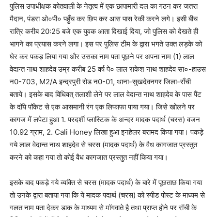
पुलिस उपाधीक्षक कोतवाली के नेतृत्व में एक छापामारी दल का गठन कर जतरा
मैदान, पंडरा ओ०पी० पहुँच कर छिप कर आस पास रेकी करने लगे। इसी बीच
रात्रि करीब 20:25 बजे एक युवक आता दिखाई दिया, जो पुलिस को देखते ही
भागने का प्रयास करने लगा। इस पर पुलिस टीम के द्वारा भगते उक्त लड़के को
घेर कर पकड़ लिया गया और उसका नाम पता पूछने पर अपना नाम (1) लाल
वेदान्त नाथ शाहदेव उम्र करीब 25 वर्ष पे० लाल राकेश नाथ शाहदेव सा०-हाउस
न0-703, M2/A इन्द्रपुरी रोड न0-01, थाना-सुखदेवनगर जिला-राँची
बताये। इसके बाद विधिवत् तलाशी लेने पर लाल वेदान्त नाथ शाहदेव के पास पैंट
के दॉये पॉकेट से एक आसमानी रंग एक लिफाफा पाया गया। जिसे खोलने पर
कागज में लपेटा हुआ 1. परदर्शी प्लास्टिक के अन्दर मादक पदार्थ (चरस) वजन
10.92 ग्राम, 2. Cali Honey लिखा हुआ इनहेलर बरामद किया गया। पकड़े
गये लाल वेदान्त नाथ शाहदेव से चरस (मादक पदार्थ) के वैध कागजात प्रस्तुत
करने को कहा गया तो कोई वैध कागजात प्रस्तुत नहीं किया गया।
इसके बाद पकड़े गये व्यक्ति से चरस (मादक पदार्थ) के बारे में पूछताछ किया गया
तो उनके द्वारा बताया गया कि ये मादक पदार्थ (चरस) को स्पीड पोस्ट के माध्यम से
गलत नाम पता देकर डाक के माध्यम से मॉगवाते है तथा प्राप्त होने पर रॉची के