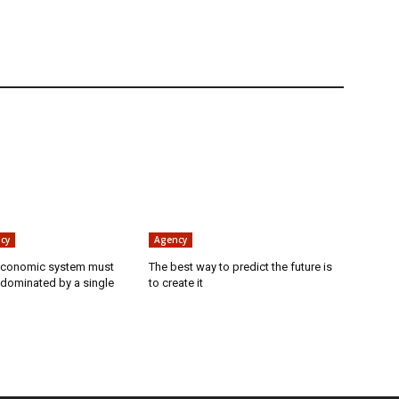
cy
Agency
economic system must
The best way to predict the future is
 dominated by a single
to create it