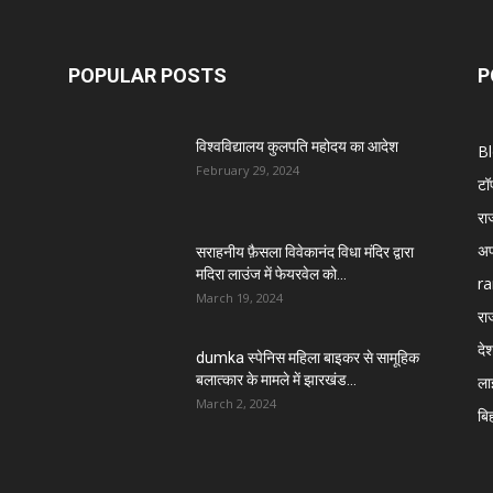
POPULAR POSTS
P
विश्वविद्यालय कुलपति महोदय का आदेश
B
February 29, 2024
टॉ
रा
अप
सराहनीय फ़ैसला विवेकानंद विधा मंदिर द्वारा
मदिरा लाउंज में फेयरवेल को...
ra
March 19, 2024
रा
दे
dumka स्पेनिस महिला बाइकर से सामूहिक
बलात्कार के मामले में झारखंड...
ला
March 2, 2024
बि