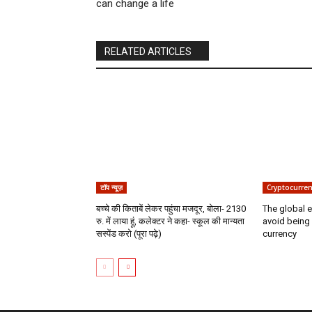
can change a life
RELATED ARTICLES
टॉप न्यूज़
Cryptocurren
बच्चे की किताबें लेकर पहुंचा मजदूर, बोला- 2130
The global 
रु. में लाया हूं, कलेक्टर ने कहा- स्कूल की मान्यता
avoid being
सस्पेंड करो (पूरा पढ़े)
currency