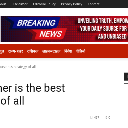
bout
Disclaimer
Editorial Policy
Privacy Policy
Contact
वुड
राज्य-शहर
राशिफल
लाइफस्टाइल
विदेश
वीडियो
usiness strategy of all
er is the best
of all
437
0