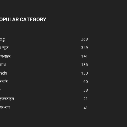
OPULAR CATEGORY
log
368
प न्यूज़
349
ज्य-शहर
141
राध
136
nchi
133
जनीति
60
श
38
इफस्टाइल
21
हार-राज
21