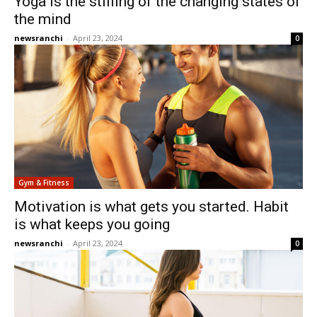
Yoga is the stilling of the changing states of
the mind
newsranchi
-
April 23, 2024
0
Gym & Fitness
Motivation is what gets you started. Habit
is what keeps you going
newsranchi
-
April 23, 2024
0