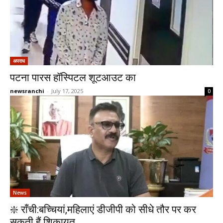
अपराध
पटना पारस हॉस्पिटल शूटआउट का
newsranchi
-
July 17, 2025
0
News
❇️ राँची:बच्चियां,महिलाएं डीजीपी को सीधे तौर पर कर
सकती हैं शिकायत