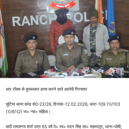
थार रॉक्स से कुचलकर हत्या करने वाले आरोपी गिरफ्तार
चुटिया थाना कांड सं0-22/26, दिनांक-12.02.2026, थारा-109 (1)/103
(1)/61(2) भा० न्या० संहिता।
वादी रामाश्नय शर्मा उम्र 65 वर्ष पे० स्व० मदन सिंह सा० महमदपुर, थाना-घोषी,