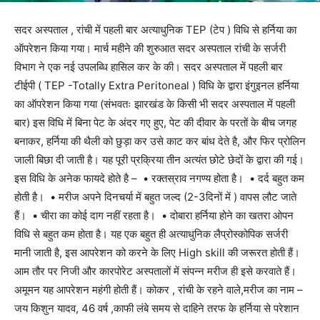
सदर अस्पताल , रांची में पहली बार अत्याधुनिक TEP (टेप ) विधि से हर्निया का
ऑपरेशन किया गया। मार्च महीने की शुरुआत सदर अस्पताल रांची के सर्जरी
विभाग ने एक नई उपलब्धि हासिल कर के की। सदर अस्पताल में पहली बार
टीईपी ( TEP -Totally Extra Peritoneal ) विधि के द्वारा इंगुइनल हर्निया
का ऑपरेशन किया गया (संभवतः झारखंड के किसी भी सदर अस्पताल में पहली
बार) इस विधि में बिना पेट के अंदर ग‌ए हुए, पेट की दीवार के परतों के बीच जगह
बनाकर, हर्निया की थैली को छुड़ा कर उसे काट कर बांध देते है, और फिर ‌‌प्रोलिन
जाली बिछा दी जाती है। यह पूरी प्रक्रिया तीन अत्यंत छोटे छेदों के‌ द्वारा की गई।
इस विधि के अनेक फायदे होते है – • रक्तस्राव नगण्य होता है। • दर्द बहुत कम
होती है। • मरीज अपने दिनचर्या में बहुत जल्द (2-3दिनों में ) वापस लौट जाते
हैं। • चीरा का कोई दाग नहीं रहता है। • दोबारा हर्निया होने का खतरा ओपन‌
विधि से बहुत कम होता है। यह एक बहुत ही अत्याधुनिक लैप्रोस्कोपिक सर्जरी
मानी जाती है, इस आपरेशन को करने के लिए High skill की जरूरत होती हैं।
आम तौर पर निजी और कारपोरेट अस्पतालों में संपन्न मरीज ही इसे करवाते हैं।
अमूमन यह आपरेशन महंगी होती हैं। कोकर , रांची के रहने वाले,मरीज का नाम –
जय किशुन यादव, 46 वर्ष ,काफी लंबे समय से दाहिने तरफ के हर्निया से परेशान