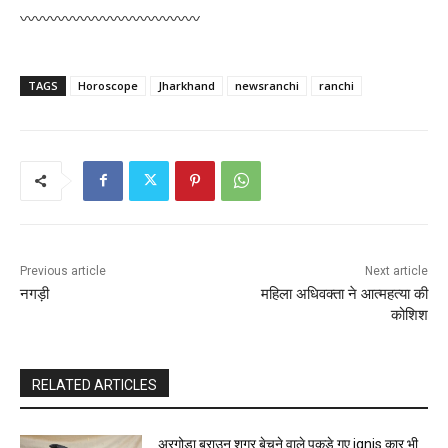
〰〰〰〰〰〰〰〰〰〰〰〰
TAGS
Horoscope
Jharkhand
newsranchi
ranchi
Previous article
Next article
नगड़ी
महिला अधिवक्ता ने आत्महत्या की
कोशिश
RELATED ARTICLES
अरगोड़ा ब्राउन शुगर बेचने वाले पकड़े गए ignis कार भी