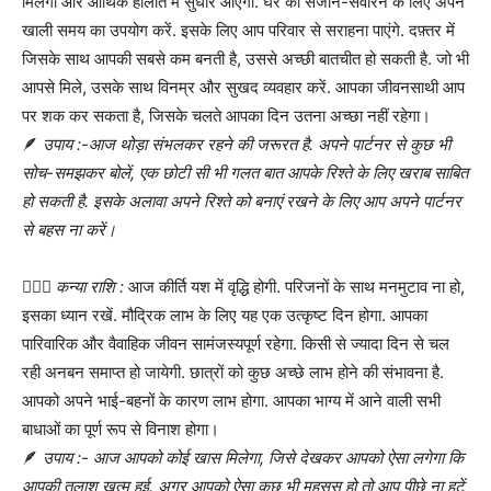
मिलेगा और आर्थिक हालात में सुधार आएगा. घर को सजाने-संवारने के लिए अपने
खाली समय का उपयोग करें. इसके लिए आप परिवार से सराहना पाएंगे. दफ़्तर में
जिसके साथ आपकी सबसे कम बनती है, उससे अच्छी बातचीत हो सकती है. जो भी
आपसे मिले, उसके साथ विनम्र और सुखद व्यवहार करें. आपका जीवनसाथी आप
पर शक कर सकता है, जिसके चलते आपका दिन उतना अच्छा नहीं रहेगा।
🪶
उपाय :-आज थोड़ा संभलकर रहने की जरूरत है. अपने पार्टनर से कुछ भी
सोच-समझकर बोलें, एक छोटी सी भी गलत बात आपके रिश्ते के लिए खराब साबित
हो सकती है. इसके अलावा अपने रिश्ते को बनाएं रखने के लिए आप अपने पार्टनर
से बहस ना करें।
👰🏻‍♀
कन्या राशि :
आज कीर्ति यश में वृद्धि होगी. परिजनों के साथ मनमुटाव ना हो,
इसका ध्यान रखें. मौद्रिक लाभ के लिए यह एक उत्कृष्ट दिन होगा. आपका
पारिवारिक और वैवाहिक जीवन सामंजस्यपूर्ण रहेगा. किसी से ज्यादा दिन से चल
रही अनबन समाप्त हो जायेगी. छात्रों को कुछ अच्छे लाभ होने की संभावना है.
आपको अपने भाई-बहनों के कारण लाभ होगा. आपका भाग्य में आने वाली सभी
बाधाओं का पूर्ण रूप से विनाश होगा।
🪶
उपाय :- आज आपको कोई खास मिलेगा, जिसे देखकर आपको ऐसा लगेगा कि
आपकी तलाश खत्म हुई. अगर आपको ऐसा कुछ भी महसूस हो तो आप पीछे ना हटें