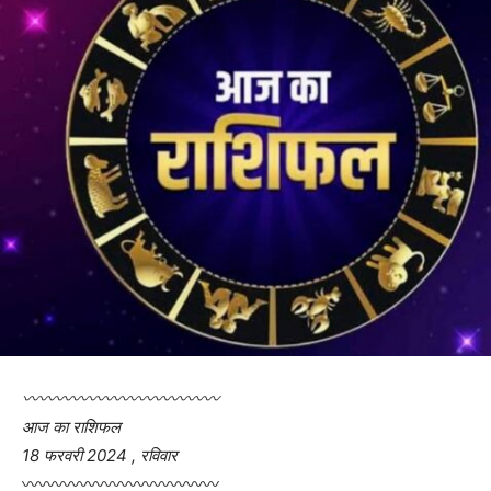
〰〰〰〰〰〰〰〰〰〰〰〰
आज का राशिफल
18 फरवरी 2024 , रविवार
〰〰〰〰〰〰〰〰〰〰〰〰