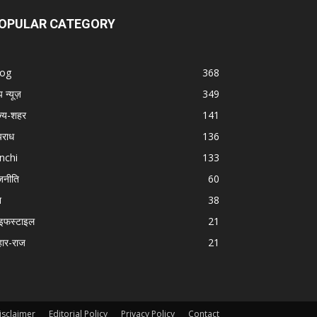
OPULAR CATEGORY
log
368
प न्यूज़
349
ज्य-शहर
141
राध
136
nchi
133
जनीति
60
श
38
इफस्टाइल
21
हार-राज
21
isclaimer
Editorial Policy
Privacy Policy
Contact