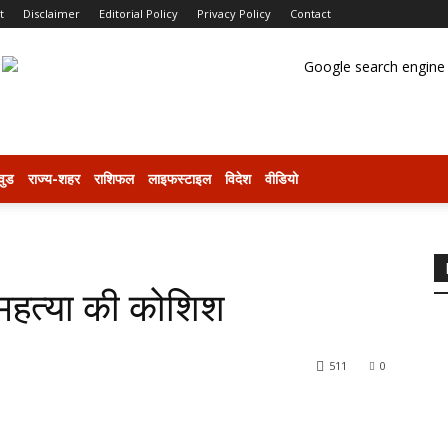
t
Disclaimer
Editorial Policy
Privacy Policy
Contact
वुड
राज्य-शहर
राशिफल
लाइफस्टाइल
विदेश
वीडियो
्महत्या की कोशिश
511
0