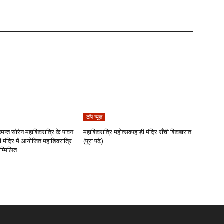
टॉप न्यूज़
 हेमन्त सोरेन महाशिवरात्रि के पावन
महाशिवरात्रि महोत्सवपहाड़ी मंदिर राँची शिवबारात
 मंदिर में आयोजित महाशिवरात्रि
(पूरा पढ़े)
सम्मिलित