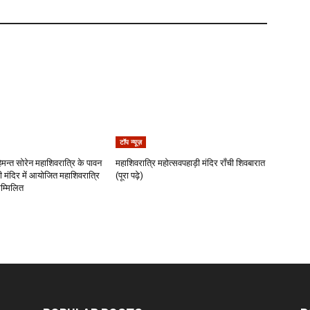
टॉप न्यूज़
 हेमन्त सोरेन महाशिवरात्रि के पावन
महाशिवरात्रि महोत्सवपहाड़ी मंदिर राँची शिवबारात
 मंदिर में आयोजित महाशिवरात्रि
(पूरा पढ़े)
सम्मिलित