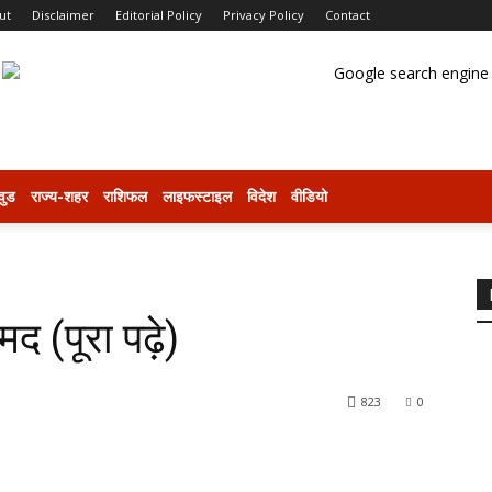
ut
Disclaimer
Editorial Policy
Privacy Policy
Contact
वुड
राज्य-शहर
राशिफल
लाइफस्टाइल
विदेश
वीडियो
द (पूरा पढ़े)
823
0