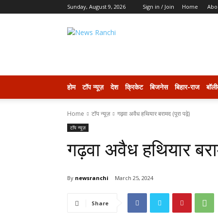
Sunday, August 9, 2026
Sign in / Join
Home
Abo
newsranchi
होम
टॉप न्यूज़
देश
क्रिकेट
बिजनेस
बिहार-राज
बॉली
Home
टॉप न्यूज़
गढ़वा अवैध हथियार बरामद (पूरा पढ़े)
टॉप न्यूज़
गढ़वा अवैध हथियार बराम
By
newsranchi
March 25, 2024
Share