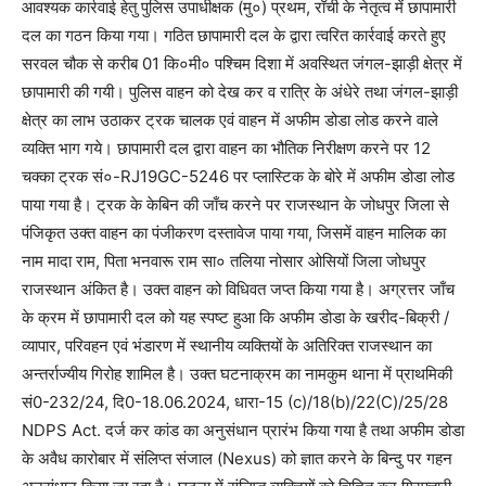
आवश्यक कार्रवाई हेतु पुलिस उपाधीक्षक (मु०) प्रथम, रॉची के नेतृत्व में छापामारी
दल का गठन किया गया। गठित छापामारी दल के द्वारा त्वरित कार्रवाई करते हुए
सरवल चौक से करीब 01 कि०मी० पश्चिम दिशा में अवस्थित जंगल-झाड़ी क्षेत्र में
छापामारी की गयी। पुलिस वाहन को देख कर व रात्रि के अंधेरे तथा जंगल-झाड़ी
क्षेत्र का लाभ उठाकर ट्रक चालक एवं वाहन में अफीम डोडा लोड करने वाले
व्यक्ति भाग गये। छापामारी दल द्वारा वाहन का भौतिक निरीक्षण करने पर 12
चक्का ट्रक सं०-RJ19GC-5246 पर प्लास्टिक के बोरे में अफीम डोडा लोड
पाया गया है। ट्रक के केबिन की जाँच करने पर राजस्थान के जोधपुर जिला से
पंजिकृत उक्त वाहन का पंजीकरण दस्तावेज पाया गया, जिसमें वाहन मालिक का
नाम मादा राम, पिता भनवारू राम सा० तलिया नोसार ओसियों जिला जोधपुर
राजस्थान अंकित है। उक्त वाहन को विधिवत जप्त किया गया है। अग्रत्तर जाँच
के क्रम में छापामारी दल को यह स्पष्ट हुआ कि अफीम डोडा के खरीद-बिक्री /
व्यापार, परिवहन एवं भंडारण में स्थानीय व्यक्तियों के अतिरिक्त राजस्थान का
अन्तर्राज्यीय गिरोह शामिल है। उक्त घटनाक्रम का नामकुम थाना में प्राथमिकी
सं0-232/24, दि0-18.06.2024, धारा-15 (c)/18(b)/22(C)/25/28
NDPS Act. दर्ज कर कांड का अनुसंधान प्रारंभ किया गया है तथा अफीम डोडा
के अवैध कारोबार में संलिप्त संजाल (Nexus) को ज्ञात करने के बिन्दु पर गहन