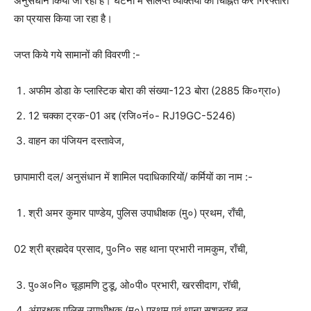
अनुसंधान किया जा रहा है। घटना में संलिप्त व्यक्तियों को चिह्नित कर गिरफ्तारी
का प्रयास किया जा रहा है।
जप्त किये गये सामानों की विवरणी :-
अफीम डोडा के प्लास्टिक बोरा की संख्या-123 बोरा (2885 कि०ग्रा०)
12 चक्का ट्रक-01 अद्द (रजि०नं०- RJ19GC-5246)
वाहन का पंजियन दस्तावेज,
छापामारी दल/ अनुसंधान में शामिल पदाधिकारियों/ कर्मियों का नाम :-
श्री अमर कुमार पाण्डेय, पुलिस उपाधीक्षक (मु०) प्रथम, राँची,
02 श्री ब्रह्मदेव प्रसाद, पु०नि० सह थाना प्रभारी नामकुम, राँची,
पु०अ०नि० चूड़ामणि टुडू, ओ०पी० प्रभारी, खरसीदाग, रॉची,
अंगरक्षक पुलिस उपाधीक्षक (मु०) प्रथम एवं थाना सशस्त्र बल,