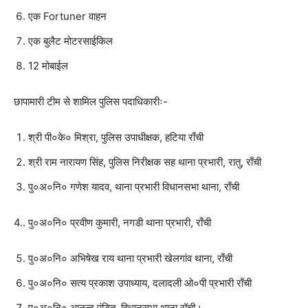
एक Fortuner वाहन
एक बुलैट मोटरसाईकिल
12 मोबाईल
छापामारी टीम से शामिल पुलिस पदाधिकारीः-
श्री पी०के० मिश्रा, पुलिस उपाधीक्षक, हटिया राँची
श्री राम नारायण सिंह, पुलिस निरीक्षक सह थाना प्रभारी, रातु, राँची
पु०अ०नि० गणेश यादव, थाना प्रभारी विधानसभा थाना, राँची
4.. पु०अ०नि० प्रवीण कुमारी, नगडी थाना प्रभारी, राँची
पु०अ०नि० अभिषेख राय थाना प्रभारी खेलगांव थाना, राँची
पु०अ०नि० सत्य प्रकाश उपाध्याय, दलादली ओ०पी प्रभारी राँची
पु०अ०नि० आनन्द पंडित, विधानसभा थाना रॉची।