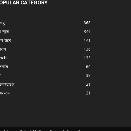
OPULAR CATEGORY
log
368
प न्यूज़
349
ज्य-शहर
141
राध
136
nchi
133
जनीति
60
श
38
इफस्टाइल
21
हार-राज
21