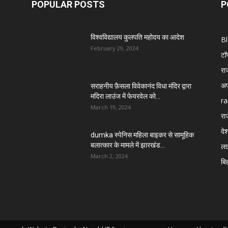
POPULAR POSTS
P
विश्वविद्यालय कुलपति महोदय का आदेश
B
February 29, 2024
टॉ
रा
अप
सराहनीय फ़ैसला विवेकानंद विधा मंदिर द्वारा
मदिरा लाउंज में फेयरवेल को...
ra
March 19, 2024
रा
दे
dumka स्पेनिस महिला बाइकर से सामूहिक
बलात्कार के मामले में झारखंड...
ला
March 2, 2024
बि