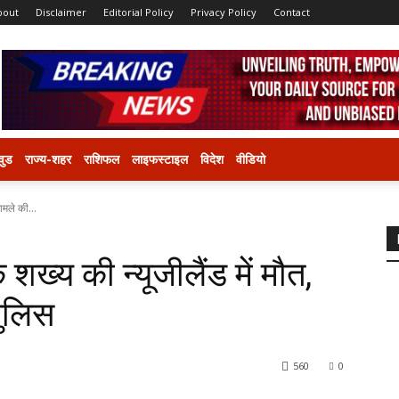
bout
Disclaimer
Editorial Policy
Privacy Policy
Contact
वुड
राज्य-शहर
राशिफल
लाइफस्टाइल
विदेश
वीडियो
ामले की...
 शख्य की न्यूजीलैंड में मौत,
पुलिस
560
0