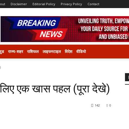
out
Disclaimer
Editorial Policy
Privacy Policy
Contact
वुड
राज्य-शहर
राशिफल
लाइफस्टाइल
विदेश
वीडियो
)
के लिए एक खास पहल (पूरा देखे)
142
0