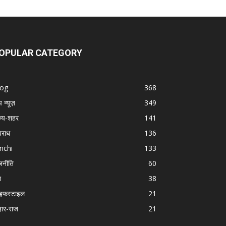
OPULAR CATEGORY
log
368
प न्यूज़
349
ज्य-शहर
141
राध
136
nchi
133
जनीति
60
श
38
इफस्टाइल
21
हार-राज
21