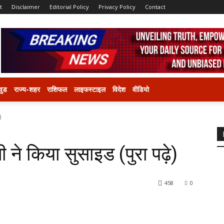
t
Disclaimer
Editorial Policy
Privacy Policy
Contact
वुड
राज्य-शहर
राशिफल
लाइफस्टाइल
विदेश
वीडियो
)
ी ने किया सुसाइड (पुरा पढ़े)
458
0