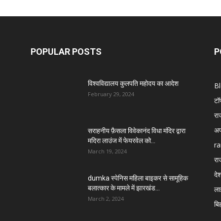
POPULAR POSTS
P
विश्वविद्यालय कुलपति महोदय का आदेश
B
February 29, 2024
टॉ
रा
अप
सराहनीय फ़ैसला विवेकानंद विधा मंदिर द्वारा
मदिरा लाउंज में फेयरवेल को...
ra
March 19, 2024
रा
दे
dumka स्पेनिस महिला बाइकर से सामूहिक
बलात्कार के मामले में झारखंड...
ला
March 2, 2024
बि