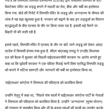
गया है कि तिरुमाला तिरुपति देवस्थानम (टीटीडी) द्वारा संचालित तिरुपति के श्री
वेंकटेश्वर मंदिर का लड्डू बनाने में मछली का तेल, बीफ और चर्बी का इस्‍तेमाल
किया गया. बोर्ड की रिपोर्ट में तिरुपति मंदिर के लड्डू और अन्नदानम के सैम्पल की
जांच में यह बड़ा खुलासा हुआ है. भगवान को चढ़ाने के बाद इन लड्डुओं का वितरण
श्रद्धालुओं के बीच प्रसाद के तौर पर किया जाता रहा है. इसकी बड़े पैमाने पर
बिक्री भी की जाती रही है.
इससे पहले, तिरुपति मंदिर में प्रसाद के तौर पर बांटे जाने लड्डू को लेकर आंध्र
प्रदेश में सियासी हंगामा मचा हुआ है. सीएम चंद्रबाबू नायडू ने एनडीए विधायक
दल की बैठक में बुधवार को पिछली वाईएसआरसीपी सरकार पर आरोप लगाते हुए
कहा था कि पूर्ववर्ती सरकार ने एक पवित्र मिठाई यानी विश्व प्रसिद्ध तिरुपति लड्डू
को बनाने में घटिया सामग्री और जानवरों की चर्बी का इस्तेमाल किया था.
‘वाईएसआर कांग्रेस ने तिरुमला की पवित्रता को कलंकित किया’
उन्होंने तेलुगु में कहा था, “पिछले पांच सालों में वाईएसआर कांग्रेस पार्टी के नेताओं
ने तिरुमला की पवित्रता को कलंकित किया है. उन्होंने ‘अन्नदानम’ (मुफ्त भोजन)
की गुणवत्ता से समझौता किया और घी के बजाय पशुओं की चरबी का उपयोग करके