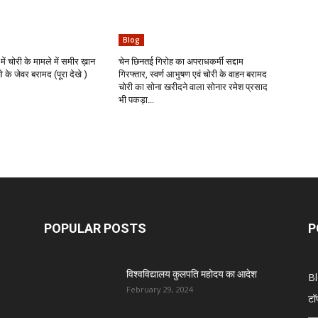
Blog
में चोरी के मामले में समीर ख़ान
चेन छिनतई गिरोह का अपराधकर्मी सद्दाम
के जेवर बरामद (पूरा देखे )
गिरफ्तार, स्वर्ण आभुषण एवं चोरी के वाहन बरामद
चोरी का सोना खरीदने वाला सोनार रमेश प्रसाद
भी पकड़ा...
POPULAR POSTS
P
विश्वविद्यालय कुलपति महोदय का आदेश
B
February 29, 2024
टॉ