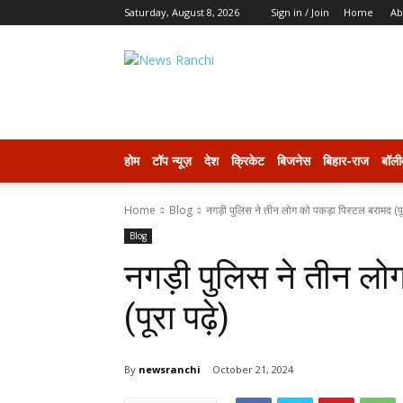
Saturday, August 8, 2026
Sign in / Join
Home
Ab
newsranchi
होम
टॉप न्यूज़
देश
क्रिकेट
बिजनेस
बिहार-राज
बॉली
Home
Blog
नगड़ी पुलिस ने तीन लोग को पकड़ा पिस्टल बरामद (पूरा
Blog
नगड़ी पुलिस ने तीन लो
(पूरा पढ़े)
By
newsranchi
October 21, 2024