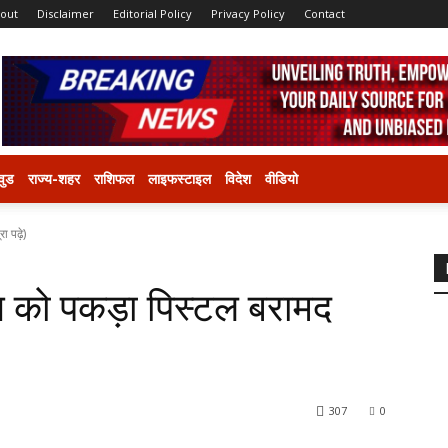
out
Disclaimer
Editorial Policy
Privacy Policy
Contact
वुड
राज्य-शहर
राशिफल
लाइफस्टाइल
विदेश
वीडियो
 पढ़े)
ग को पकड़ा पिस्टल बरामद
307
0