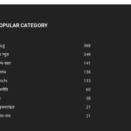
OPULAR CATEGORY
log
368
प न्यूज़
349
ज्य-शहर
141
राध
136
nchi
133
जनीति
60
श
38
इफस्टाइल
21
हार-राज
21