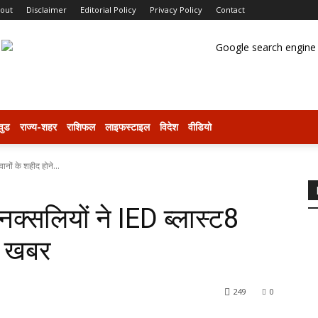
out
Disclaimer
Editorial Policy
Privacy Policy
Contact
वुड
राज्य-शहर
राशिफल
लाइफस्टाइल
विदेश
वीडियो
वानों के शहीद होने...
ं नक्सलियों ने IED ब्लास्ट8
ी खबर
249
0