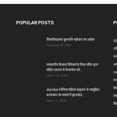
POPULAR POSTS
P
विश्वविद्यालय कुलपति महोदय का आदेश
B
February 29, 2024
टॉ
रा
अप
सराहनीय फ़ैसला विवेकानंद विधा मंदिर द्वारा
मदिरा लाउंज में फेयरवेल को...
ra
March 19, 2024
रा
दे
dumka स्पेनिस महिला बाइकर से सामूहिक
बलात्कार के मामले में झारखंड...
ला
March 2, 2024
बि