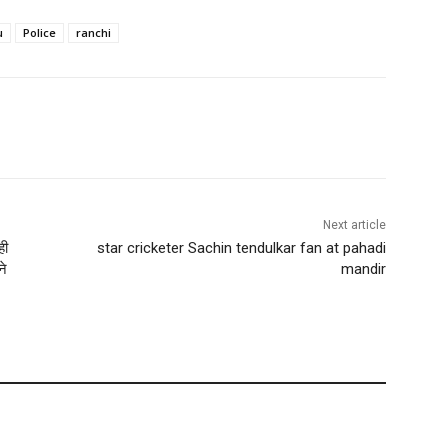
u
Police
ranchi
Next article
ही
star cricketer Sachin tendulkar fan at pahadi
ने
mandir