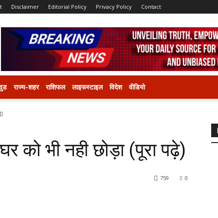
t
Disclaimer
Editorial Policy
Privacy Policy
Contact
वुड
राज्य-शहर
राशिफल
लाइफस्टाइल
विदेश
वीडियो
े)
र को भी नही छोड़ा (पूरा पढ़े)
759
0