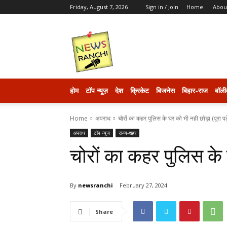
Friday, August 7, 2026
Sign in / Join
Home
Abou
newsranchi
होम
टॉप न्यूज़
देश
क्रिकेट
बिजनेस
बिहार-राज
बॉली
Home
अपराध
चोरों का कहर पुलिस के घर को भी नही छोड़ा (पूरा पढ़
अपराध
टॉप न्यूज़
राज्य-शहर
चोरों का कहर पुलिस के घ
By
newsranchi
February 27, 2024
Share