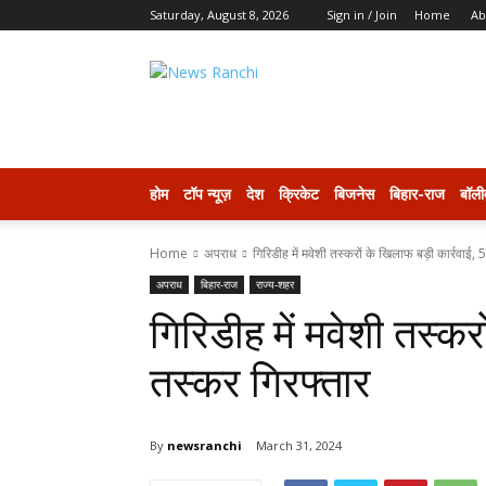
Saturday, August 8, 2026
Sign in / Join
Home
Ab
newsranchi
होम
टॉप न्यूज़
देश
क्रिकेट
बिजनेस
बिहार-राज
बॉली
Home
अपराध
गिरिडीह में मवेशी तस्करों के खिलाफ बड़ी कार्रवाई, 
अपराध
बिहार-राज
राज्य-शहर
गिरिडीह में मवेशी तस्कर
तस्कर गिरफ्तार
By
newsranchi
March 31, 2024