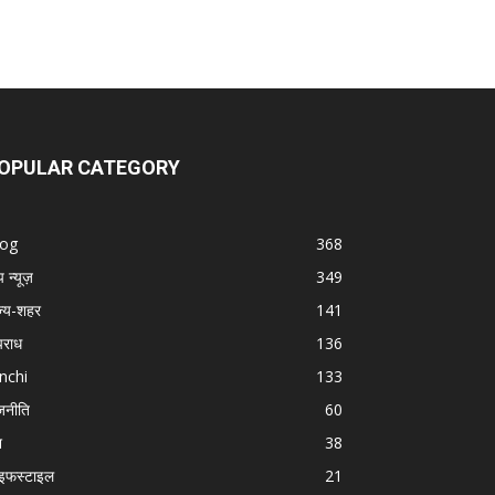
OPULAR CATEGORY
log
368
प न्यूज़
349
ज्य-शहर
141
राध
136
nchi
133
जनीति
60
श
38
इफस्टाइल
21