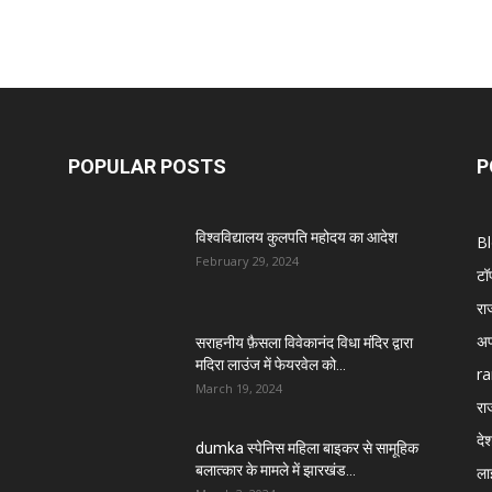
POPULAR POSTS
P
विश्वविद्यालय कुलपति महोदय का आदेश
B
February 29, 2024
टॉ
रा
अप
सराहनीय फ़ैसला विवेकानंद विधा मंदिर द्वारा
मदिरा लाउंज में फेयरवेल को...
ra
March 19, 2024
रा
दे
dumka स्पेनिस महिला बाइकर से सामूहिक
बलात्कार के मामले में झारखंड...
ला