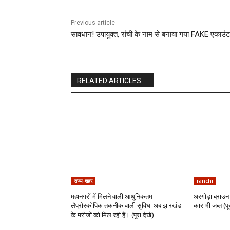
Previous article
सावधान! उपायुक्त, रांची के नाम से बनाया गया FAKE एकाउं
RELATED ARTICLES
राज्य-शहर
ranchi
महानगरों में मिलने वाली आधुनिकतम
अरगोड़ा ब्राउन 
लैप्रोस्कोपिक तकनीक वाली सुविधा अब झारखंड
कार भी जब्त (पूर
के मरीजों को मिल रही हैं। (पूरा देखे)