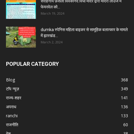
सराहनीय फ़ैसला विवेकानंद विधा मंदिर द्वारा मदिरा लाउंज में
फेयरवेल को...
March 19, 2024
dumka स्पेनिस महिला बाइकर से सामूहिक बलात्कार के मामले
में झारखंड...
March 2, 2024
POPULAR CATEGORY
Blog
368
टॉप न्यूज़
349
राज्य-शहर
141
अपराध
136
ranchi
133
राजनीति
60
देश
38