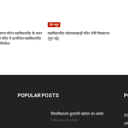
टॉप न्यूज़
 हेमन्त सोरेन महाशिवरात्रि के पावन
महाशिवरात्रि महोत्सवपहाड़ी मंदिर राँची शिवबारात
 मंदिर में आयोजित महाशिवरात्रि
(पूरा पढ़े)
सम्मिलित
POPULAR POSTS
P
विश्वविद्यालय कुलपति महोदय का आदेश
B
February 29, 2024
टॉ