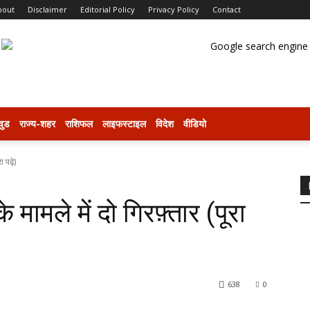
bout
Disclaimer
Editorial Policy
Privacy Policy
Contact
वुड
राज्य-शहर
राशिफल
लाइफस्टाइल
विदेश
वीडियो
 पढ़े)
 मामले में दो गिरफ़्तार (पूरा
638
0