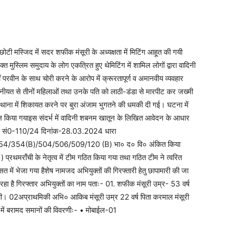
ोटी मस्जिद में सदर शफीक मंसूरी के अध्यक्षता में मिटिंग आहूत की गयी
्त मुस्लिम समुदाय के लोग एकत्रित हुए थेमिटिंग में शामिल लोगों द्वारा वादिनी
रवीन के साथ चोरी करने के आरोप में क्रूरतापूर्ण व अमानवीय व्यवहार
े नीयत से तीनों महिलाओं तथा उनके पति को लाठी-डंडा से मारपीट कर जख्मी
 थाना में शिकायत करने पर बुरा अंजाम भुगतने की धमकी दी गई। घटना में
यरल किया गयाइस संदर्भ में वादिनी शबनम खातून के लिखित आवेदन के आधार
ा कांड सं0-110/24 दिनांक-28.03.2024 धारा
354(B)/504/506/509/120 (B) भा० द० वि० अंकित किया
) प्रथमराँची के नेतृत्व में टीम गठित किया गया तथा गठित टीम ने त्वरित
सत में भेजा गया हैशेष नामजद अभियुक्तों की गिरफ्तारी हेतु छापामारी की जा
ा रहा है गिरफ्तार अभियुक्तों का नाम पताः- 01. शफीक मंसूरी उम्र- 53 वर्ष
 राँची। 02अप्राथमिकी अभि० आकिब मंसूरी उम्र 22 वर्ष पिता करमाल मंसूरी
ी में बरामद समानों की विवरणीः- • मोबाईल-01