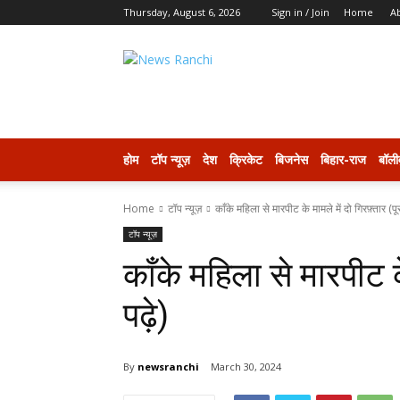
Thursday, August 6, 2026
Sign in / Join
Home
A
newsranchi
होम
टॉप न्यूज़
देश
क्रिकेट
बिजनेस
बिहार-राज
बॉली
Home
टॉप न्यूज़
काँके महिला से मारपीट के मामले में दो गिरफ़्तार (पूरा
टॉप न्यूज़
काँके महिला से मारपीट के
पढ़े)
By
newsranchi
March 30, 2024