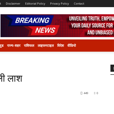
t
Disclaimer
Editorial Policy
Privacy Policy
Contact
वुड
राज्य-शहर
राशिफल
लाइफस्टाइल
विदेश
वीडियो
िली लाश
449
0