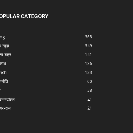
OPULAR CATEGORY
log
368
प न्यूज़
349
ज्य-शहर
141
राध
136
nchi
133
जनीति
60
श
38
इफस्टाइल
21
हार-राज
21