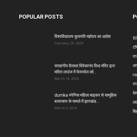
POPULAR POSTS
P
विश्वविद्यालय कुलपति महोदय का आदेश
B
February 29, 2024
टॉ
रा
अप
सराहनीय फ़ैसला विवेकानंद विधा मंदिर द्वारा
मदिरा लाउंज में फेयरवेल को...
ra
March 19, 2024
रा
दे
dumka स्पेनिस महिला बाइकर से सामूहिक
बलात्कार के मामले में झारखंड...
ला
March 2, 2024
बि