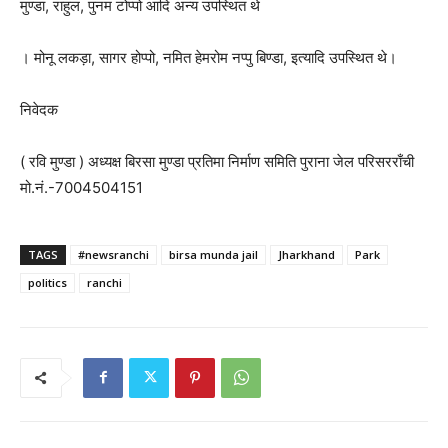
मुण्डा, राहुल, पुनम टोप्पो आदि अन्य उपस्थित थे
। मोनू लकड़ा, सागर होप्पो, नमित हेमरोम नप्पु बिण्डा, इत्यादि उपस्थित थे।
निवेदक
( रवि मुण्डा ) अध्यक्ष बिरसा मुण्डा प्रतिमा निर्माण समिति पुराना जेल परिसरराँची
मो.नं.-7004504151
TAGS
#newsranchi
birsa munda jail
Jharkhand
Park
politics
ranchi