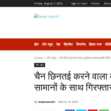
Friday, August 7, 2026
Sign in / Join
Home
Abou
newsranchi
होम
टॉप न्यूज़
देश
क्रिकेट
बिजनेस
बिहार-राज
बॉली
Home
टॉप न्यूज़
चैन छिनतई करने वाला कुख्यात अपराधकर्मी चोरी के
टॉप न्यूज़
चैन छिनतई करने वाला क
सामानों के साथ गिरफ्तार 
By
newsranchi
March 19, 2024