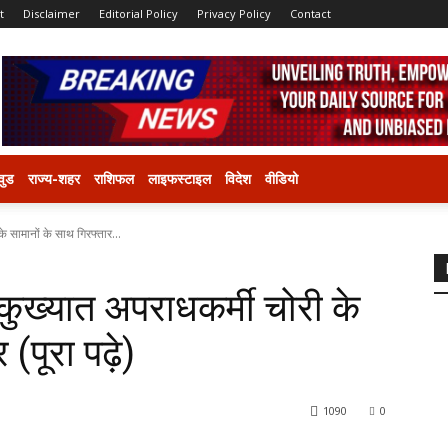
t
Disclaimer
Editorial Policy
Privacy Policy
Contact
वुड
राज्य-शहर
राशिफल
लाइफस्टाइल
विदेश
वीडियो
 सामानों के साथ गिरफ्तार...
ुख्यात अपराधकर्मी चोरी के
(पूरा पढ़े)
1090
0